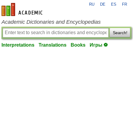
RU
DE
ES
FR
en-academic.com
Academic Dictionaries and Encyclopedias
Search!
Interpretations
Translations
Books
Игры ⚽