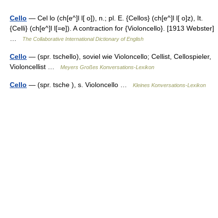
Cello
— Cel lo (ch[e^]l l[ o]), n.; pl. E. {Cellos} (ch[e^]l l[ o]z), It.
{Celli} (ch[e^]l l[=e]). A contraction for {Violoncello}. [1913 Webster]
…
The Collaborative International Dictionary of English
Cello
— (spr. tschello), soviel wie Violoncello; Cellist, Cellospieler,
Violoncellist …
Meyers Großes Konversations-Lexikon
Cello
— (spr. tsche ), s. Violoncello …
Kleines Konversations-Lexikon