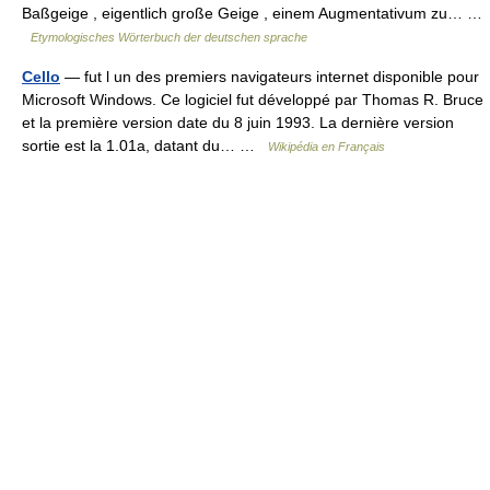
Baßgeige , eigentlich große Geige , einem Augmentativum zu… …
Etymologisches Wörterbuch der deutschen sprache
Cello
— fut l un des premiers navigateurs internet disponible pour
Microsoft Windows. Ce logiciel fut développé par Thomas R. Bruce
et la première version date du 8 juin 1993. La dernière version
sortie est la 1.01a, datant du… …
Wikipédia en Français