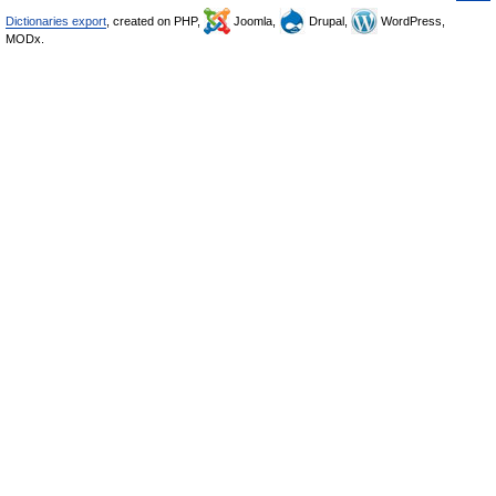
Dictionaries export
, created on PHP,
Joomla,
Drupal,
WordPress,
MODx.