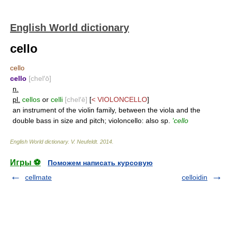
English World dictionary
cello
cello
cello
[chel′ō]
n.
pl.
cellos
or
celli
[chel′ē]
[
<
VIOLONCELLO
]
an instrument of the violin family, between the viola and the
double bass in size and pitch; violoncello: also sp.
'cello
English World dictionary
.
V. Neufeldt
.
2014
.
Игры ⚽
Поможем написать курсовую
cellmate
celloidin