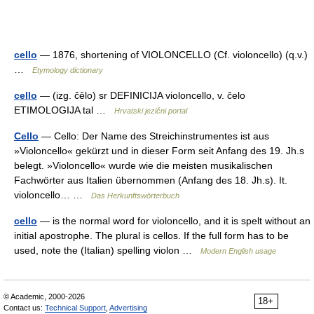
cello
— 1876, shortening of VIOLONCELLO (Cf. violoncello) (q.v.)
…
Etymology dictionary
cello
— (izg. čȇlo) sr DEFINICIJA violoncello, v. čelo
ETIMOLOGIJA tal …
Hrvatski jezični portal
Cello
— Cello: Der Name des Streichinstrumentes ist aus
»Violoncello« gekürzt und in dieser Form seit Anfang des 19. Jh.s
belegt. »Violoncello« wurde wie die meisten musikalischen
Fachwörter aus Italien übernommen (Anfang des 18. Jh.s). It.
violoncello… …
Das Herkunftswörterbuch
cello
— is the normal word for violoncello, and it is spelt without an
initial apostrophe. The plural is cellos. If the full form has to be
used, note the (Italian) spelling violon …
Modern English usage
© Academic, 2000-2026
18+
Contact us:
Technical Support
,
Advertising